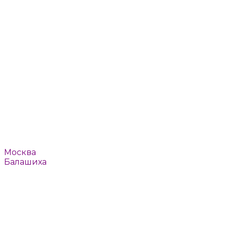
Пушкино
Реутов
Ромашково
Рязань
Смоленск
Тверь
Томилино
Троицк
Тула
Химки
Щелково
Щербинка
Юбилейный
Ярославль
Например:
Москва
Балашиха
или
Выбрать автоматически
Москва
Балашиха
Барвиха
Быково