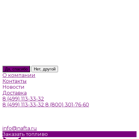
Тверь
Томилино
Троицк
Тула
Химки
Щелково
Щербинка
Юбилейный
Ярославль
Ваш город
Пушкино
Да, спасибо
Нет, другой
О компании
Контакты
Новости
Доставка
8 (499) 113-33-32
8 (499) 113-33-32
8 (800) 301-76-60
г. Москва, Алтуфьевское шоссе, д. 41а, стр. 1
Пн-Пт: 10:00-20:00
Cб-Вс: Выходной
info@nafta.ru
Заказать топливо