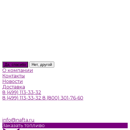
Тверь
Томилино
Троицк
Тула
Химки
Щелково
Щербинка
Юбилейный
Ярославль
Ваш город
Пушкино
Да, спасибо
Нет, другой
О компании
Контакты
Новости
Доставка
8 (499) 113-33-32
8 (499) 113-33-32
8 (800) 301-76-60
г. Москва, Алтуфьевское шоссе, д. 41а, стр. 1
Пн-Пт: 10:00-20:00
Cб-Вс: Выходной
info@nafta.ru
Заказать топливо