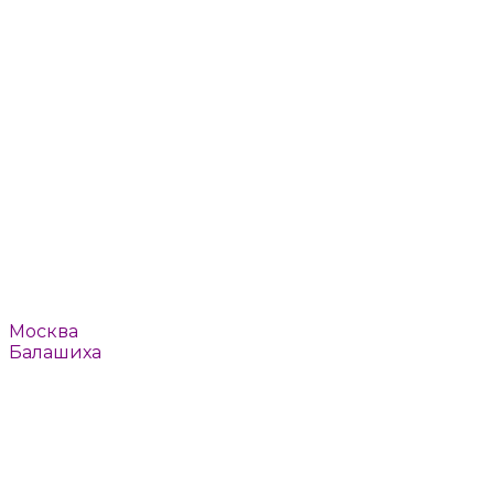
Пушкино
Реутов
Ромашково
Рязань
Смоленск
Тверь
Томилино
Троицк
Тула
Химки
Щелково
Щербинка
Юбилейный
Ярославль
Например:
Москва
Балашиха
или
Выбрать автоматически
Москва
Балашиха
Барвиха
Быково