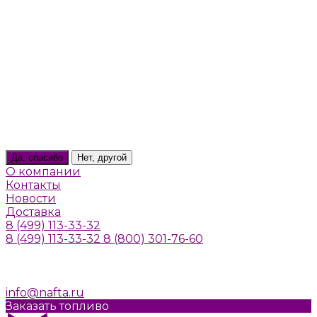
Тверь
Томилино
Троицк
Тула
Химки
Щелково
Щербинка
Юбилейный
Ярославль
Ваш город
Пушкино
Да, спасибо
Нет, другой
О компании
Контакты
Новости
Доставка
8 (499) 113-33-32
8 (499) 113-33-32
8 (800) 301-76-60
г. Москва, Алтуфьевское шоссе, д. 41а, стр. 1
Пн-Пт: 10:00-20:00
Cб-Вс: Выходной
info@nafta.ru
Заказать топливо