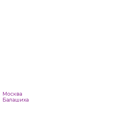
Пушкино
Реутов
Ромашково
Рязань
Смоленск
Тверь
Томилино
Троицк
Тула
Химки
Щелково
Щербинка
Юбилейный
Ярославль
Например:
Москва
Балашиха
или
Выбрать автоматически
Москва
Балашиха
Барвиха
Быково