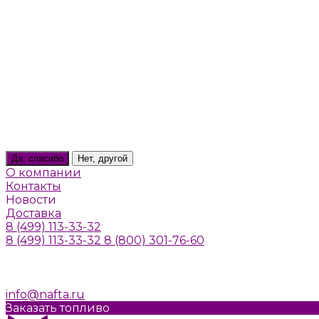
Тверь
Томилино
Троицк
Тула
Химки
Щелково
Щербинка
Юбилейный
Ярославль
Ваш город
Пушкино
Да, спасибо
Нет, другой
О компании
Контакты
Новости
Доставка
8 (499) 113-33-32
8 (499) 113-33-32
8 (800) 301-76-60
г. Москва, Алтуфьевское шоссе, д. 41а, стр. 1
Пн-Пт: 10:00-20:00
Cб-Вс: Выходной
info@nafta.ru
Заказать топливо