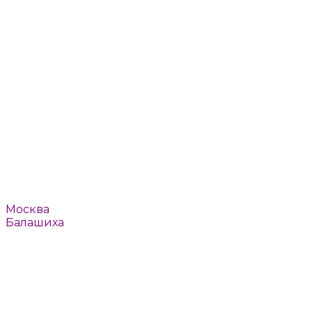
Пушкино
Реутов
Ромашково
Рязань
Смоленск
Тверь
Томилино
Троицк
Тула
Химки
Щелково
Щербинка
Юбилейный
Ярославль
Например:
Москва
Балашиха
или
Выбрать автоматически
Москва
Балашиха
Барвиха
Быково